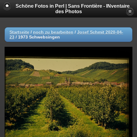
Schöne Fotos in Perl | Sans Frontière - INventaire
des Photos
Startseite
/
noch zu bearbeiten
/
Josef Schmit 2020-04-
23
/
1973 Schwebsingen