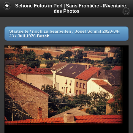
Schöne Fotos in Perl | Sans Frontière - INventaire
des Photos
Startseite
/
noch zu bearbeiten
/
Josef Schmit 2020-04-
23
/
Juli 1976 Besch